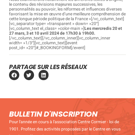
le contenu des révisions majeures successives, les
personnalités au pouvoir, les réformes et influences diverses
favorisant la mise en œuvre d’une meilleure compréhension de
cette longue période politique de la France »[/vc_column_text]
[vc_separator type= »transparent » down= »20″]
[vc_column_text el_class= »color-main »]
Les mercredis 20 et
27 mars, 3 et 10 avril 2024 de 17h30 à 19h00.
[/vc_column_text][/vc_column_inner][vc_column_inner
width= »1/3″][vc_column_text][event
post_id= »20″]#_BOOKINGFORM[/event]
PARTAGE SUR LES RÉSEAUX
BULLETIN D'INSCRIPTION
Pour l'année en cours à l'association Centre Cormier - loi de
1901. Profitez des activités proposées par le Centre en vous