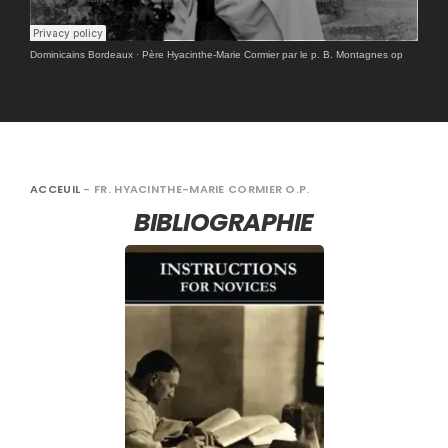
Dominicains Bordeaux
·
Père Hyacinthe-Marie Cormier par le p. B. Montagnes op
ACCEUIL
-
FR. HYACINTHE-MARIE CORMIER O.P.
BIBLIOGRAPHIE