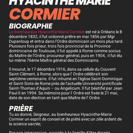
HYACINTHE MARIE
CORMIER
BIOGRAPHIE
Le bienheureux Hyacinthe-Marie Cormier
est né à Orléans le 8
décembre 1832, il fut ordonné prêtre en mai 1856 par Mgr
Dupanloup et entra dans l’Ordre dominicain un mois plus tard.
Plusieurs fois prieur, trois fois provincial de la Province
dominicaine de Toulouse, il fut appelé à Rome comme socius
du Maître de l’Ordre, procureur général, puis en 1904,
il fut élu
lui-même 76ème Maître général des Dominicains.
Il mourut, le 17 décembre 1916, dans sa cellule du Couvent
Saint-Clément, à Rome, alors que l’ Ordre célébrait son
septième centenaire. Il fut inhumé en l’église Saint-Dominique
et Saint-Sixte de Rome près de l’actuelle Université pontificale
Saint-Thomas d’Aquin – ou Angelicum. Il fut béatifié par Jean
Paul II en 1994. Sa mémoire pour l’ Ordre est fixée le 21 mai,
date de son élection en tant que Maître de l’ Ordre.
PRIÈRE
Tu as donné, Seigneur, au bienheureux Hyacinthe-Marie
Cormier un esprit de conseil et de piété avec un zèle ardent de
la science sacrée;
Par son intercession, accorde à ta famille d’être dirigée,