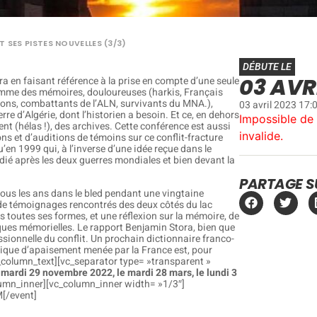
T SES PISTES NOUVELLES (3/3)
DÉBUTE LE
03 AVRI
ora en faisant référence à la prise en compte d’une seule
 somme des mémoires, douloureuses (harkis, Français
tions, combattants de l’ALN, survivants du MNA.),
03 avril 2023 17:
erre d’Algérie, dont l’historien a besoin. Et ce, en dehors
Impossible de 
nt (hélas !), des archives. Cette conférence est aussi
invalide.
ns et d’auditions de témoins sur ce conflit-fracture
’en 1999 qui, à l’inverse d’une idée reçue dans le
dié après les deux guerres mondiales et bien devant la
PARTAGE S
tous les ans dans le bled pendant une vingtaine
 de témoignages rencontrés des deux côtés du lac
 toutes ses formes, et une réflexion sur la mémoire, de
ques mémorielles. Le rapport Benjamin Stora, bien que
ionnelle du conflit. Un prochain dictionnaire franco-
itique d’apaisement menée par la France est, pour
vc_column_text][vc_separator type= »transparent »
 mardi 29 novembre 2022, le mardi 28 mars, le lundi 3
lumn_inner][vc_column_inner width= »1/3″]
[/event]