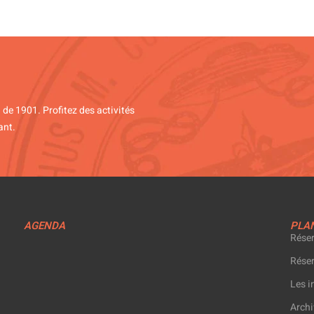
i de 1901. Profitez des activités
ant.
AGENDA
PLAN
Réser
Réser
Les i
Archi