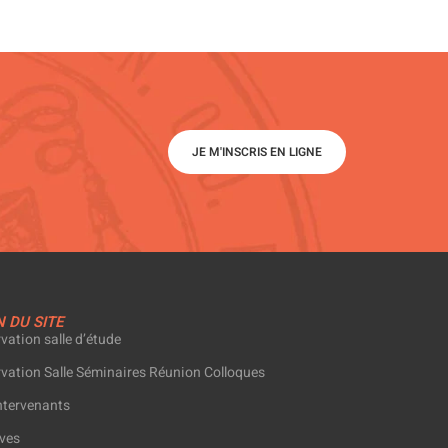
JE M'INSCRIS EN LIGNE
 DU SITE
vation salle d’étude
vation Salle Séminaires Réunion Colloques
ntervenants
ves