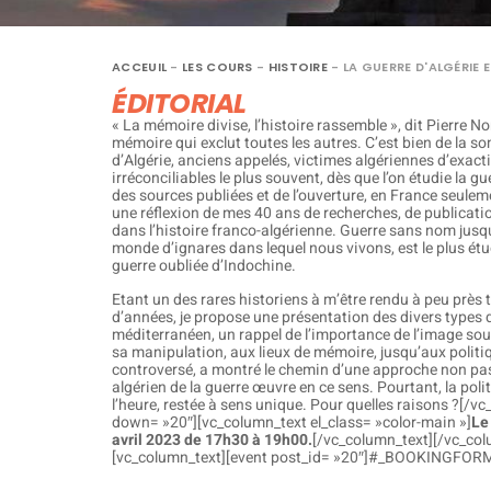
ACCEUIL
-
LES COURS
-
HISTOIRE
-
LA GUERRE D'ALGÉRIE E
ÉDITORIAL
« La mémoire divise, l’histoire rassemble », dit Pierre N
mémoire qui exclut toutes les autres. C’est bien de la
d’Algérie, anciens appelés, victimes algériennes d’exac
irréconciliables le plus souvent, dès que l’on étudie la gu
des sources publiées et de l’ouverture, en France seuleme
une réflexion de mes 40 ans de recherches, de publicatio
dans l’histoire franco-algérienne. Guerre sans nom jusqu
monde d’ignares dans lequel nous vivons, est le plus étu
guerre oubliée d’Indochine.
Etant un des rares historiens à m’être rendu à peu près 
d’années, je propose une présentation des divers types
méditerranéen, un rappel de l’importance de l’image sous
sa manipulation, aux lieux de mémoire, jusqu’aux politi
controversé, a montré le chemin d’une approche non pass
algérien de la guerre œuvre en ce sens. Pourtant, la pol
l’heure, restée à sens unique. Pour quelles raisons ?[/
down= »20″][vc_column_text el_class= »color-main »]
Le
avril 2023 de 17h30 à 19h00.
[/vc_column_text][/vc_co
[vc_column_text][event post_id= »20″]#_BOOKINGFORM